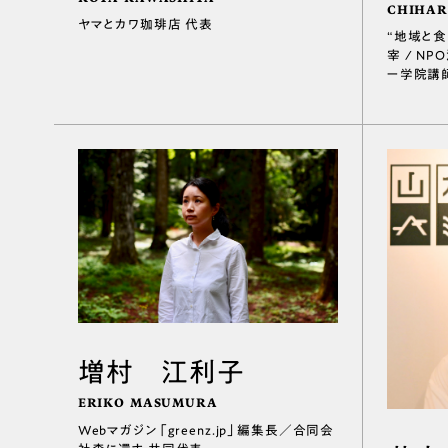
CHIHAR
ヤマとカワ珈琲店 代表
“地域と食の
宰 / N
ー学院講
増村 江利子
ERIKO MASUMURA
Webマガジン「greenz.jp」編集長／合同会