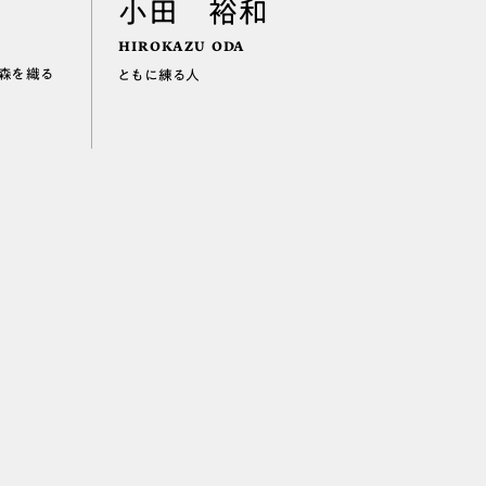
小田 裕和
HIROKAZU ODA
社森を織る
ともに練る人