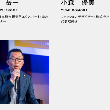
 岳一
小森 優美
ZU INOUE
YUMI KOMORI
日本総合研究所エクスパート/山水
ファッションデザイナー/株式会
クター
代表取締役