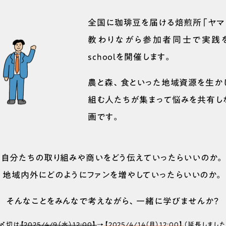
全国に珈琲豆を届ける焙煎所「ヤマ
教わりながら参加者同士で実践を
schoolを開催します。
農と森、食といった地域資源を生か
組む人たちが集まって悩みを共有し
画です。
自分たちの取り組みや商いをどう伝えていったらいいのか。
地域内外にどのようにファンを増やしていったらいいのか。
そんなことをみんなで考えながら、一緒に学びませんか？
募〆切は
【2025/4/9（水）12:00】
→
【2025/4/14（月）12:00】
（延長しました