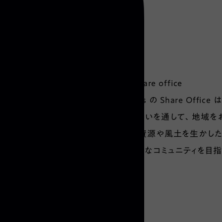
■お申込み
不要
■About Share office
inadani sees の Share Of
ここでの出会いを通して、地域を
地域の自然資源や風土を生かした
けるあたたかなコミュニティを目指