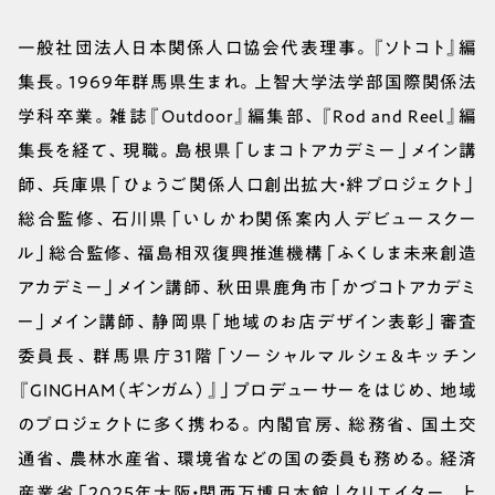
一般社団法人日本関係人口協会代表理事。『ソトコト』編
集長。1969年群馬県生まれ。上智大学法学部国際関係法
学科卒業。雑誌『Outdoor』編集部、『Rod and Reel』編
集長を経て、現職。島根県「しまコトアカデミー」メイン講
師、兵庫県「ひょうご関係人口創出拡大・絆プロジェクト」
総合監修、石川県「いしかわ関係案内人デビュースクー
ル」総合監修、福島相双復興推進機構「ふくしま未来創造
アカデミー」メイン講師、秋田県鹿角市「かづコトアカデミ
ー」メイン講師、静岡県「地域のお店デザイン表彰」審査
委員長、群馬県庁31階「ソーシャルマルシェ&キッチン
『GINGHAM（ギンガム）』」プロデューサーをはじめ、地域
のプロジェクトに多く携わる。内閣官房、総務省、国土交
通省、農林水産省、環境省などの国の委員も務める。経済
産業省「2025年大阪・関西万博日本館」クリエイター。上