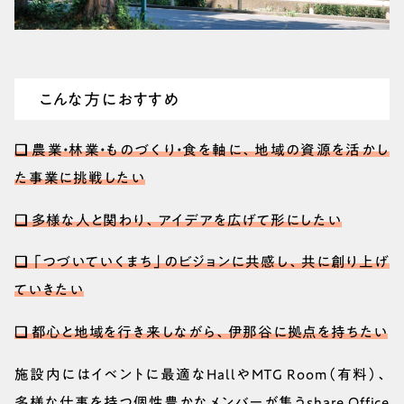
こんな方におすすめ
❑ 農業・林業・ものづくり・食を軸に、地域の資源を活かし
た事業に挑戦したい
❑ 多様な人と関わり、アイデアを広げて形にしたい
❑ 「つづいていくまち」のビジョンに共感し、共に創り上げ
ていきたい
❑ 都心と地域を行き来しながら、伊那谷に拠点を持ちたい
施設内にはイベントに最適なHallやMTG Room（有料）、
多様な仕事を持つ個性豊かなメンバーが集うshare Office