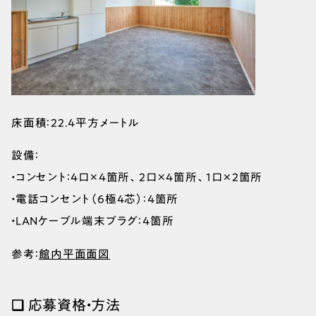
床面積：22.4平方メートル
設備：
・コンセント：4口×4箇所、2口×4箇所、1口×2箇所
・電話コンセント（6極4芯）：4箇所
・LANケーブル端末プラグ：4箇所
参考：
館内平面面図
❑ 応募資格・方法