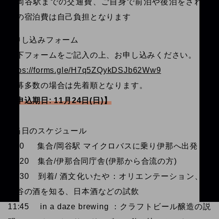
※岡谷駅までの交通費、ご自身で前泊や後泊をされる
方の宿泊費は自己負担となります
■申し込みフォーム
以下フォームをご記入の上、お申し込みください。
https://forms.gle/H7q5ZQykDSJb62Ww9
応募多数の場合は先着順となります。
【申込期日: 11月24日(日)】
■当日のスケジュール
9:30 集合/岡谷駅 マイクロバスに乗り伊那へ出発
10:20 集合/伊那合同庁舎(伊那から合流の方)
10:30 到着/ 酒文化いたや：オリエンテーション、伊
那谷の酒を知る、日本酒などの試飲
11:45 in a daze brewing ：クラフトビール醸造の説